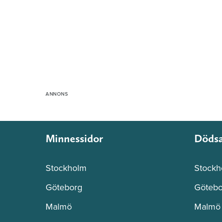
Minnessidor
Döds
Stockholm
Stockh
Göteborg
Götebo
Malmö
Malmö