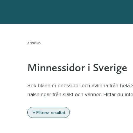
Hoppa
till
innehåll
Minnessidor i Sverige
Sök bland minnessidor och avlidna från hela
hälsningar från släkt och vänner. Hittar du in
Filtrera resultat