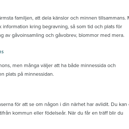
nd avlidna och Hylla det liv som levts
ärmsta familjen, att dela känslor och minnen tillsammans.
k information kring begravning, så som tid och plats för
ring av gåvoinsamling och gåvobrev, blommor med mera.
ns
nnons, men många väljer att ha både minnessida och
n plats på minnessidan.
rna för att se om någon i din närhet har avlidit. Du kan 
från kommun eller födelseår. När du får en träff blir du