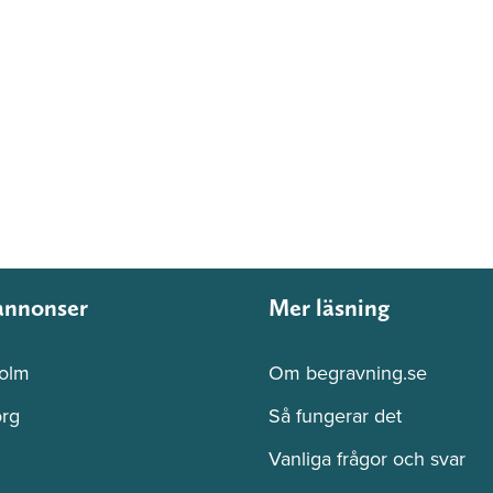
annonser
Mer läsning
olm
Om begravning.se
rg
Så fungerar det
Vanliga frågor och svar