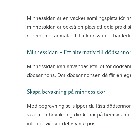
Minnessidor från hela Sverige – Sök bla
Minnessidan är en vacker samlingsplats för n
minnessidan är också en plats att dela praktis
ceremonin, anmälan till minnesstund, hante
Minnessidan – Ett alternativ till dödsanno
Minnessidan kan användas istället för dödsa
dödsannons. Där dödsannonsen då får en ege
Skapa bevakning på minnessidor
Med begravning.se slipper du läsa dödsannonse
skapa en bevakning direkt här på hemsidan uti
informerad om detta via e-post.