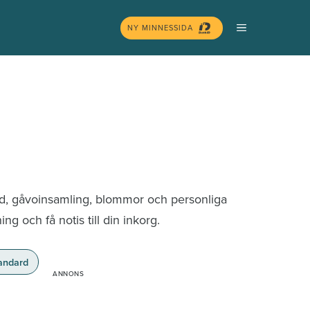
MENY
NY MINNESSIDA
nd, gåvoinsamling, blommor och personliga
g och få notis till din inkorg.
andard