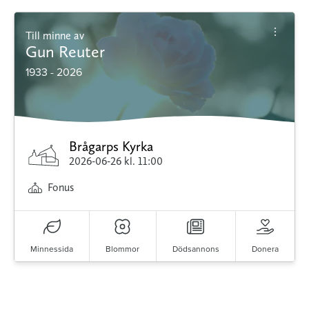
Till minne av
Gun Reuter
1933 - 2026
Brågarps Kyrka
2026-06-26
kl. 11:00
Fonus
Minnessida
Blommor
Dödsannons
Donera
Minnessidor från hela Sverige – Sök bland