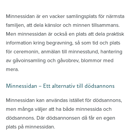
avlidna och Hylla det liv som levts
Minnessidan är en vacker samlingsplats för närmsta
familjen, att dela känslor och minnen tillsammans.
Men minnessidan är också en plats att dela praktisk
information kring begravning, så som tid och plats
för ceremonin, anmälan till minnesstund, hantering
av gåvoinsamling och gåvobrev, blommor med
mera.
Minnessidan – Ett alternativ till dödsannons
Minnessidan kan användas istället för dödsannons,
men många väljer att ha både minnessida och
dödsannons. Där dödsannonsen då får en egen
plats på minnessidan.