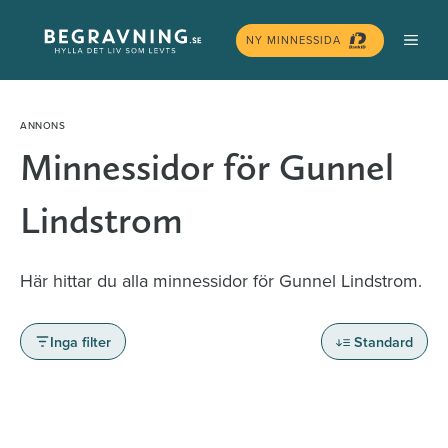
Hoppa
MEN
till
NY MINNESSIDA
innehåll
Minnessidor för Gunnel
Lindstrom
Här hittar du alla minnessidor för Gunnel Lindstrom.
Inga filter
Standard
Minnessidor från hela Sverige – Sök bland