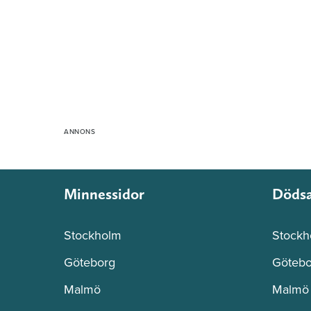
Minnessidor
Döds
Stockholm
Stockh
Göteborg
Götebo
Malmö
Malmö