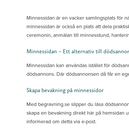
Minnessidor från hela Sverige – Sök bla
Minnessidan är en vacker samlingsplats för n
minnessidan är också en plats att dela praktis
ceremonin, anmälan till minnesstund, hante
Minnessidan – Ett alternativ till dödsanno
Minnessidan kan användas istället för dödsa
dödsannons. Där dödsannonsen då får en ege
Skapa bevakning på minnessidor
Med begravning.se slipper du läsa dödsannonse
skapa en bevakning direkt här på hemsidan uti
informerad om detta via e-post.