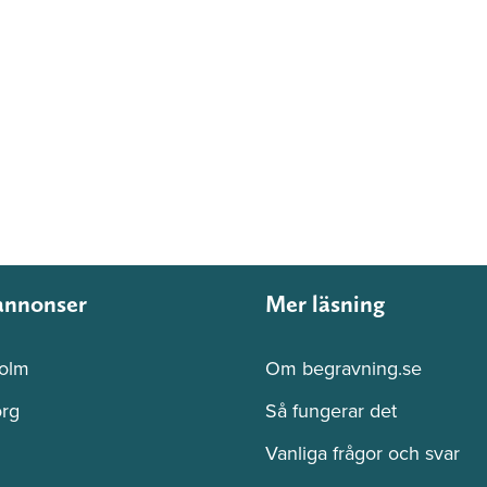
annonser
Mer läsning
olm
Om begravning.se
rg
Så fungerar det
Vanliga frågor och svar