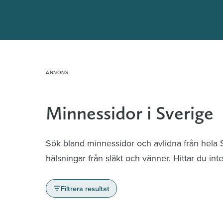
Hoppa
till
innehåll
Minnessidor i Sverige
Sök bland minnessidor och avlidna från hela
hälsningar från släkt och vänner. Hittar du in
Filtrera resultat