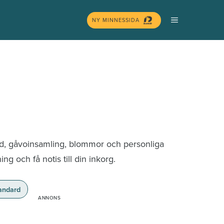
MENY
NY MINNESSIDA
nd, gåvoinsamling, blommor och personliga
g och få notis till din inkorg.
andard