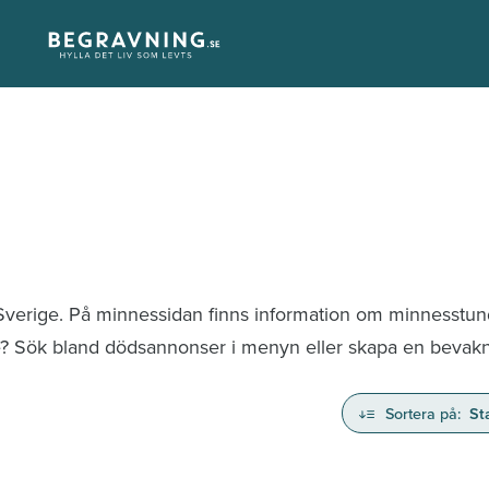
 Sverige. På minnessidan finns information om minnesstu
te? Sök bland dödsannonser i menyn eller skapa en bevaknin
Sortera på:
St