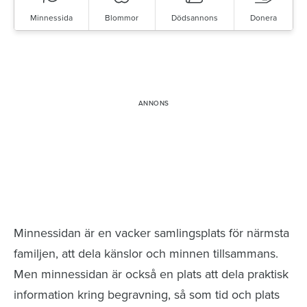
Minnessida
Blommor
Dödsannons
Donera
Minnessidor från hela Sverige – Sök bland
avlidna och Hylla det liv som levts
Minnessidan är en vacker samlingsplats för närmsta
familjen, att dela känslor och minnen tillsammans.
Men minnessidan är också en plats att dela praktisk
information kring begravning, så som tid och plats