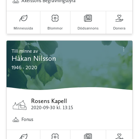
Axelssons Begravningsbyrå
Minnessida
Blommor
Dödsannons
Donera
Till minne av
Håkan Nilsson
1946 - 2020
Rosens Kapell
2020-09-30
kl. 13:15
Fonus