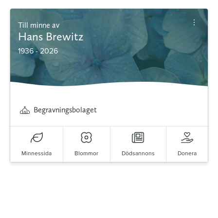
Till minne av
Hans Brewitz
1936 - 2026
Begravningsbolaget
Minnessida
Blommor
Dödsannons
Donera
Minnessidor från hela Sverige – Sök bland
avlidna och Hylla det liv som levts