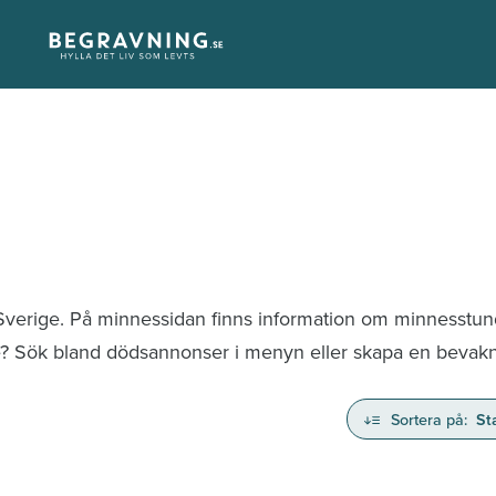
 Sverige. På minnessidan finns information om minnesstu
te? Sök bland dödsannonser i menyn eller skapa en bevaknin
Sortera på:
St