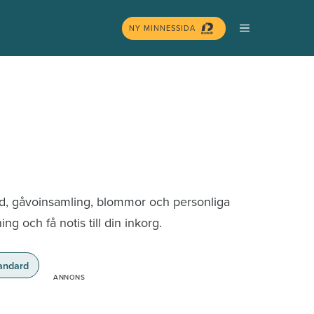
MENY
NY MINNESSIDA
nd, gåvoinsamling, blommor och personliga
g och få notis till din inkorg.
andard