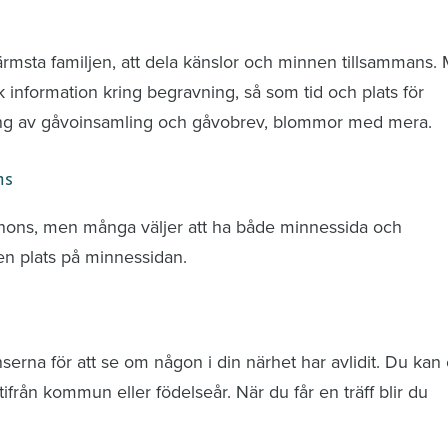
nd avlidna och Hylla det liv som levts
ärmsta familjen, att dela känslor och minnen tillsammans.
k information kring begravning, så som tid och plats för
ring av gåvoinsamling och gåvobrev, blommor med mera.
ns
nnons, men många väljer att ha både minnessida och
n plats på minnessidan.
rna för att se om någon i din närhet har avlidit. Du kan 
från kommun eller födelseår. När du får en träff blir du