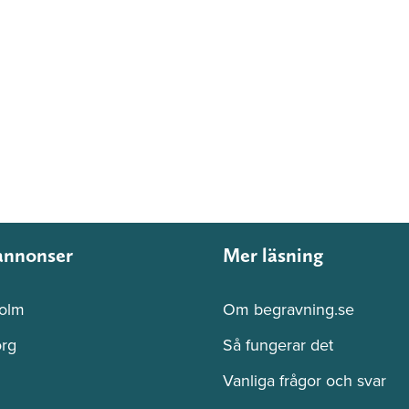
annonser
Mer läsning
olm
Om begravning.se
rg
Så fungerar det
Vanliga frågor och svar