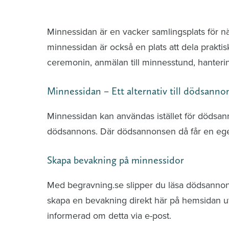
Minnessidor från hela Sverige – Sök bla
Minnessidan är en vacker samlingsplats för n
minnessidan är också en plats att dela praktis
ceremonin, anmälan till minnesstund, hante
Minnessidan – Ett alternativ till dödsanno
Minnessidan kan användas istället för dödsa
dödsannons. Där dödsannonsen då får en ege
Skapa bevakning på minnessidor
Med begravning.se slipper du läsa dödsannonse
skapa en bevakning direkt här på hemsidan uti
informerad om detta via e-post.