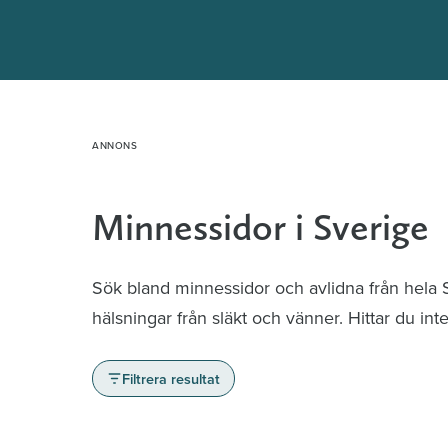
Hoppa
till
innehåll
Minnessidor i Sverige
Sök bland minnessidor och avlidna från hela
hälsningar från släkt och vänner. Hittar du in
Filtrera resultat