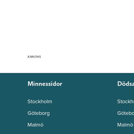
Minnessidor
Döds
Stockholm
Stockh
Göteborg
Götebo
Malmö
Malmö