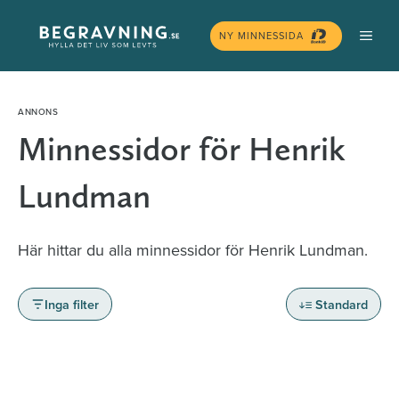
Hoppa
MEN
till
NY MINNESSIDA
innehåll
Minnessidor för Henrik
Lundman
Här hittar du alla minnessidor för Henrik Lundman.
Inga filter
Standard
Minnessidor från hela Sverige – Sök bland