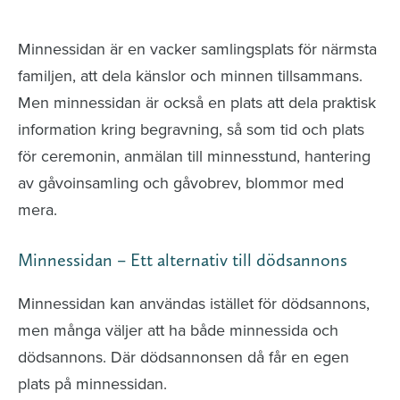
avlidna och Hylla det liv som levts
Minnessidan är en vacker samlingsplats för närmsta
familjen, att dela känslor och minnen tillsammans.
Men minnessidan är också en plats att dela praktisk
information kring begravning, så som tid och plats
för ceremonin, anmälan till minnesstund, hantering
av gåvoinsamling och gåvobrev, blommor med
mera.
Minnessidan – Ett alternativ till dödsannons
Minnessidan kan användas istället för dödsannons,
men många väljer att ha både minnessida och
dödsannons. Där dödsannonsen då får en egen
plats på minnessidan.