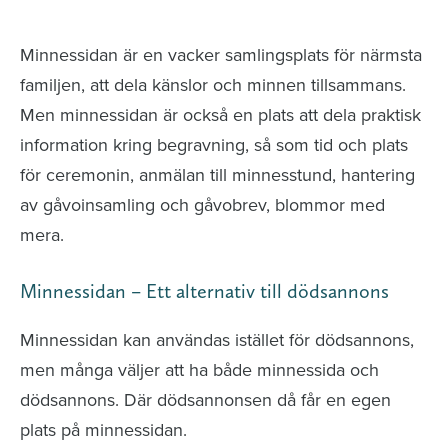
avlidna och Hylla det liv som levts
Minnessidan är en vacker samlingsplats för närmsta
familjen, att dela känslor och minnen tillsammans.
Men minnessidan är också en plats att dela praktisk
information kring begravning, så som tid och plats
för ceremonin, anmälan till minnesstund, hantering
av gåvoinsamling och gåvobrev, blommor med
mera.
Minnessidan – Ett alternativ till dödsannons
Minnessidan kan användas istället för dödsannons,
men många väljer att ha både minnessida och
dödsannons. Där dödsannonsen då får en egen
plats på minnessidan.