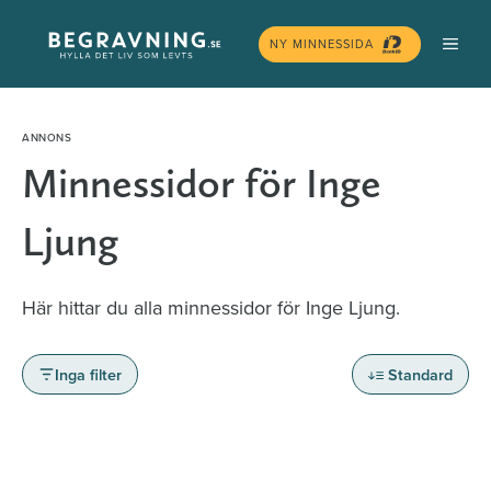
Hoppa
MEN
till
NY MINNESSIDA
innehåll
Minnessidor för Inge
Ljung
Här hittar du alla minnessidor för Inge Ljung.
Inga filter
Standard
Minnessidor från hela Sverige – Sök bland