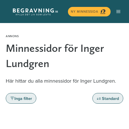
Hoppa
MEN
till
NY MINNESSIDA
innehåll
Minnessidor för Inger
Lundgren
Här hittar du alla minnessidor för Inger Lundgren.
Inga filter
Standard
Minnessidor från hela Sverige – Sök bland