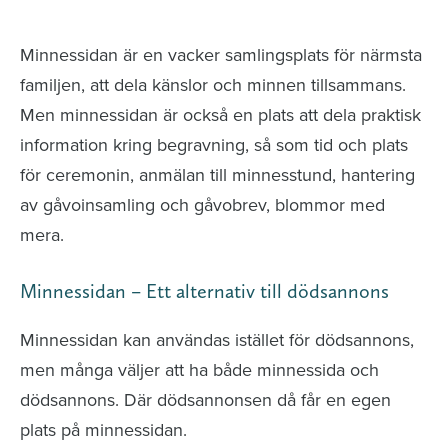
avlidna och Hylla det liv som levts
Minnessidan är en vacker samlingsplats för närmsta
familjen, att dela känslor och minnen tillsammans.
Men minnessidan är också en plats att dela praktisk
information kring begravning, så som tid och plats
för ceremonin, anmälan till minnesstund, hantering
av gåvoinsamling och gåvobrev, blommor med
mera.
Minnessidan – Ett alternativ till dödsannons
Minnessidan kan användas istället för dödsannons,
men många väljer att ha både minnessida och
dödsannons. Där dödsannonsen då får en egen
plats på minnessidan.