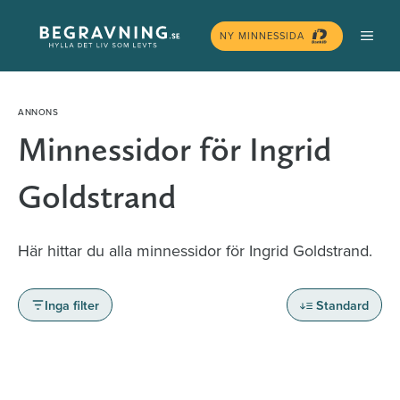
Hoppa
MEN
till
NY MINNESSIDA
innehåll
Minnessidor för Ingrid
Goldstrand
Här hittar du alla minnessidor för Ingrid Goldstrand.
Inga filter
Standard
Minnessidor från hela Sverige – Sök bland