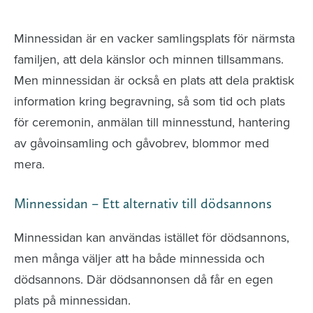
avlidna och Hylla det liv som levts
Minnessidan är en vacker samlingsplats för närmsta
familjen, att dela känslor och minnen tillsammans.
Men minnessidan är också en plats att dela praktisk
information kring begravning, så som tid och plats
för ceremonin, anmälan till minnesstund, hantering
av gåvoinsamling och gåvobrev, blommor med
mera.
Minnessidan – Ett alternativ till dödsannons
Minnessidan kan användas istället för dödsannons,
men många väljer att ha både minnessida och
dödsannons. Där dödsannonsen då får en egen
plats på minnessidan.