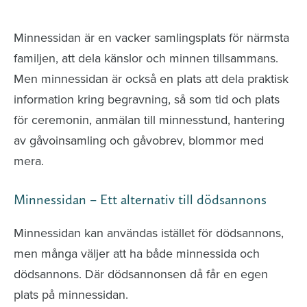
avlidna och Hylla det liv som levts
Minnessidan är en vacker samlingsplats för närmsta
familjen, att dela känslor och minnen tillsammans.
Men minnessidan är också en plats att dela praktisk
information kring begravning, så som tid och plats
för ceremonin, anmälan till minnesstund, hantering
av gåvoinsamling och gåvobrev, blommor med
mera.
Minnessidan – Ett alternativ till dödsannons
Minnessidan kan användas istället för dödsannons,
men många väljer att ha både minnessida och
dödsannons. Där dödsannonsen då får en egen
plats på minnessidan.