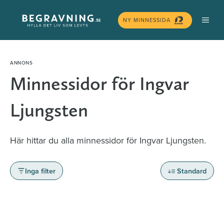
Hoppa
MEN
till
NY MINNESSIDA
innehåll
Minnessidor för Ingvar
Ljungsten
Här hittar du alla minnessidor för Ingvar Ljungsten.
Inga filter
Standard
Minnessidor från hela Sverige – Sök bland