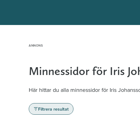
Hoppa
till
innehåll
Minnessidor för Iris J
Här hittar du alla minnessidor för Iris Johanss
Filtrera resultat
Minnessidor från hela Sverige – Sök bla