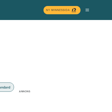
MENY
NY MINNESSIDA
andard