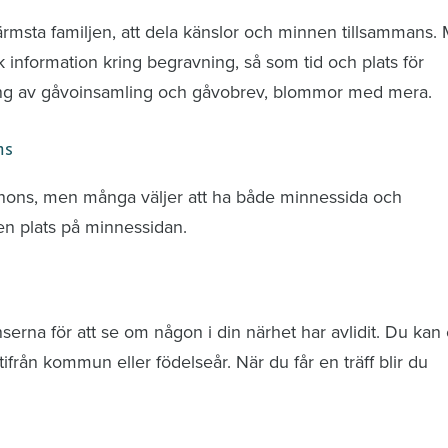
ärmsta familjen, att dela känslor och minnen tillsammans.
k information kring begravning, så som tid och plats för
ring av gåvoinsamling och gåvobrev, blommor med mera.
ns
nnons, men många väljer att ha både minnessida och
n plats på minnessidan.
rna för att se om någon i din närhet har avlidit. Du kan 
från kommun eller födelseår. När du får en träff blir du