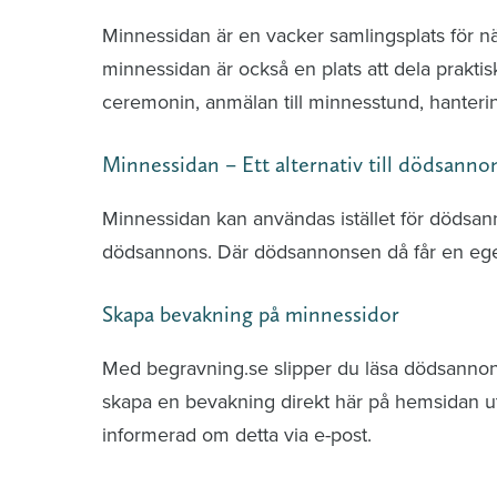
Minnessidan är en vacker samlingsplats för n
minnessidan är också en plats att dela praktis
ceremonin, anmälan till minnesstund, hante
Minnessidan – Ett alternativ till dödsanno
Minnessidan kan användas istället för dödsa
dödsannons. Där dödsannonsen då får en ege
Skapa bevakning på minnessidor
Med begravning.se slipper du läsa dödsannonse
skapa en bevakning direkt här på hemsidan uti
informerad om detta via e-post.