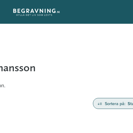
ohansson
on.
Sortera på:
St
nd avlidna och Hylla det liv som levts