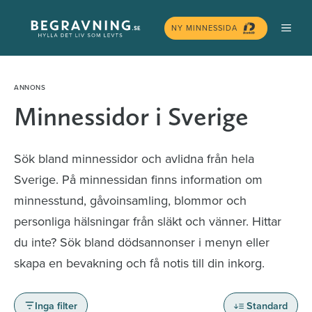
Hoppa
MEN
till
NY MINNESSIDA
innehåll
Minnessidor i Sverige
Sök bland minnessidor och avlidna från hela
Sverige. På minnessidan finns information om
minnesstund, gåvoinsamling, blommor och
personliga hälsningar från släkt och vänner. Hittar
du inte? Sök bland dödsannonser i menyn eller
skapa en bevakning och få notis till din inkorg.
Inga filter
Standard