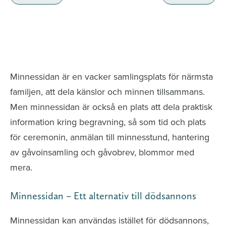
Minnessidor från hela Sverige – Sök bland
avlidna och Hylla det liv som levts
Minnessidan är en vacker samlingsplats för närmsta
familjen, att dela känslor och minnen tillsammans.
Men minnessidan är också en plats att dela praktisk
information kring begravning, så som tid och plats
för ceremonin, anmälan till minnesstund, hantering
av gåvoinsamling och gåvobrev, blommor med
mera.
Minnessidan – Ett alternativ till dödsannons
Minnessidan kan användas istället för dödsannons,