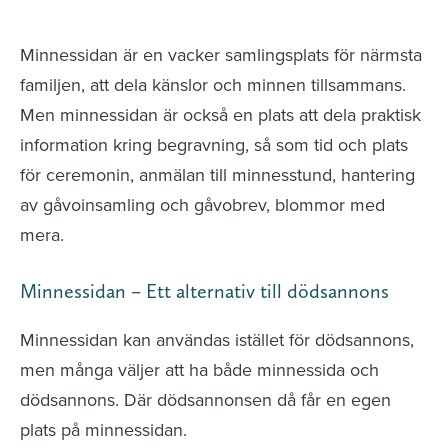
avlidna och Hylla det liv som levts
Minnessidan är en vacker samlingsplats för närmsta
familjen, att dela känslor och minnen tillsammans.
Men minnessidan är också en plats att dela praktisk
information kring begravning, så som tid och plats
för ceremonin, anmälan till minnesstund, hantering
av gåvoinsamling och gåvobrev, blommor med
mera.
Minnessidan – Ett alternativ till dödsannons
Minnessidan kan användas istället för dödsannons,
men många väljer att ha både minnessida och
dödsannons. Där dödsannonsen då får en egen
plats på minnessidan.