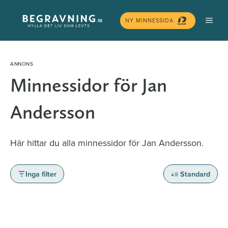
Hoppa
MEN
till
NY MINNESSIDA
innehåll
Minnessidor för Jan
Andersson
Här hittar du alla minnessidor för Jan Andersson.
Inga filter
Standard
Minnessidor från hela Sverige – Sök bland