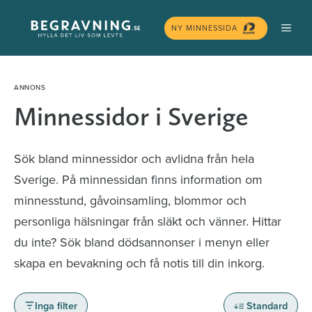
Hoppa
MEN
till
NY MINNESSIDA
innehåll
Minnessidor i Sverige
Sök bland minnessidor och avlidna från hela
Sverige. På minnessidan finns information om
minnesstund, gåvoinsamling, blommor och
personliga hälsningar från släkt och vänner. Hittar
du inte? Sök bland dödsannonser i menyn eller
skapa en bevakning och få notis till din inkorg.
Inga filter
Standard