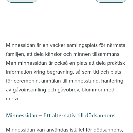
Minnessidor från hela Sverige – Sök bland
avlidna och Hylla det liv som levts
Minnessidan är en vacker samlingsplats för närmsta
familjen, att dela känslor och minnen tillsammans.
Men minnessidan är också en plats att dela praktisk
information kring begravning, så som tid och plats
för ceremonin, anmälan till minnesstund, hantering
av gåvoinsamling och gåvobrev, blommor med
mera.
Minnessidan – Ett alternativ till dödsannons
Minnessidan kan användas istället för dödsannons,