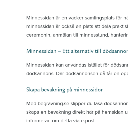
Minnessidor från hela Sverige – Sök bla
Minnessidan är en vacker samlingsplats för n
minnessidan är också en plats att dela praktis
ceremonin, anmälan till minnesstund, hante
Minnessidan – Ett alternativ till dödsanno
Minnessidan kan användas istället för dödsa
dödsannons. Där dödsannonsen då får en ege
Skapa bevakning på minnessidor
Med begravning.se slipper du läsa dödsannonse
skapa en bevakning direkt här på hemsidan uti
informerad om detta via e-post.