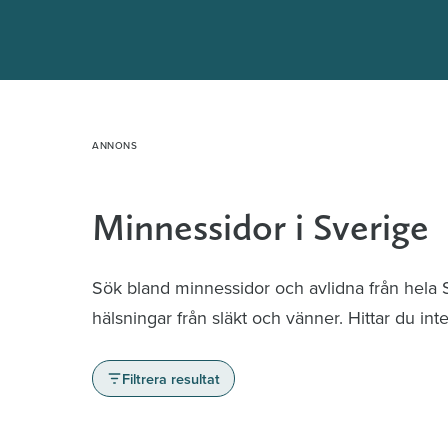
Hoppa
till
innehåll
Minnessidor i Sverige
Sök bland minnessidor och avlidna från hela
hälsningar från släkt och vänner. Hittar du in
Filtrera resultat