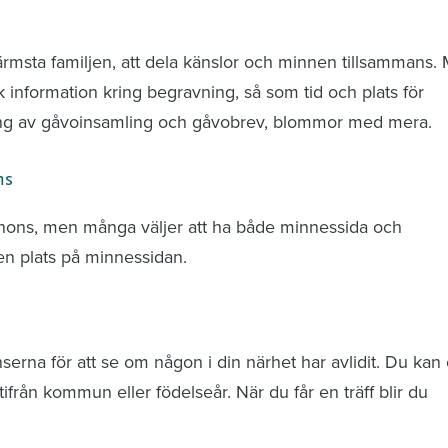
nd avlidna och Hylla det liv som levts
ärmsta familjen, att dela känslor och minnen tillsammans.
k information kring begravning, så som tid och plats för
ring av gåvoinsamling och gåvobrev, blommor med mera.
ns
nnons, men många väljer att ha både minnessida och
n plats på minnessidan.
rna för att se om någon i din närhet har avlidit. Du kan 
från kommun eller födelseår. När du får en träff blir du