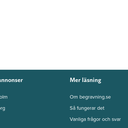
annonser
Mer läsning
olm
Om begravning.se
rg
Så fungerar det
Vanliga frågor och svar