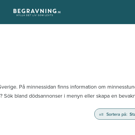
 Sverige. På minnessidan finns information om minnesstu
te? Sök bland dödsannonser i menyn eller skapa en bevaknin
Sortera på:
St