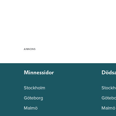
Minnessidor
Döds
Stockholm
Stockh
Göteborg
Götebo
Malmö
Malmö