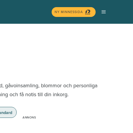
MENY
NY MINNESSIDA
nd, gåvoinsamling, blommor och personliga
g och få notis till din inkorg.
andard