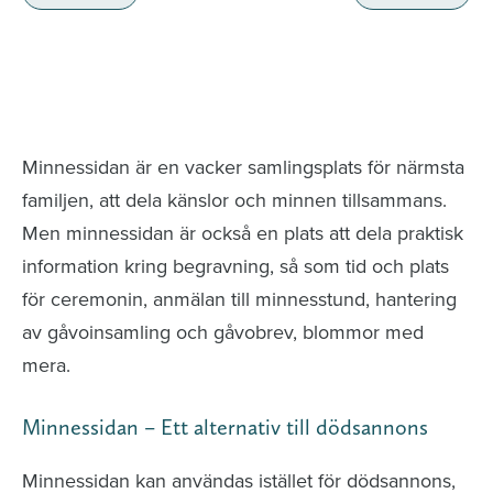
Minnessidor från hela Sverige – Sök bland
avlidna och Hylla det liv som levts
Minnessidan är en vacker samlingsplats för närmsta
familjen, att dela känslor och minnen tillsammans.
Men minnessidan är också en plats att dela praktisk
information kring begravning, så som tid och plats
för ceremonin, anmälan till minnesstund, hantering
av gåvoinsamling och gåvobrev, blommor med
mera.
Minnessidan – Ett alternativ till dödsannons
Minnessidan kan användas istället för dödsannons,