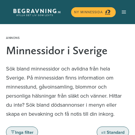
Hoppa
MEN
till
NY MINNESSIDA
innehåll
Minnessidor i Sverige
Sök bland minnessidor och avlidna från hela
Sverige. På minnessidan finns information om
minnesstund, gåvoinsamling, blommor och
personliga hälsningar från släkt och vänner. Hittar
du inte? Sök bland dödsannonser i menyn eller
skapa en bevakning och få notis till din inkorg.
Inga filter
Standard