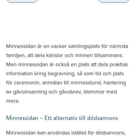
Minnessidor från hela Sverige – Sök bland
avlidna och Hylla det liv som levts
Minnessidan är en vacker samlingsplats för närmsta
familjen, att dela känslor och minnen tillsammans.
Men minnessidan är också en plats att dela praktisk
information kring begravning, så som tid och plats
för ceremonin, anmälan till minnesstund, hantering
av gåvoinsamling och gåvobrev, blommor med
mera.
Minnessidan – Ett alternativ till dödsannons
Minnessidan kan användas istället för dödsannons,