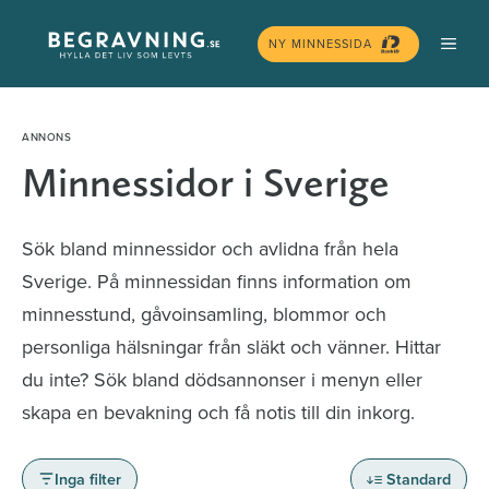
Hoppa
MEN
till
NY MINNESSIDA
innehåll
Minnessidor i Sverige
Sök bland minnessidor och avlidna från hela
Sverige. På minnessidan finns information om
minnesstund, gåvoinsamling, blommor och
personliga hälsningar från släkt och vänner. Hittar
du inte? Sök bland dödsannonser i menyn eller
skapa en bevakning och få notis till din inkorg.
Inga filter
Standard