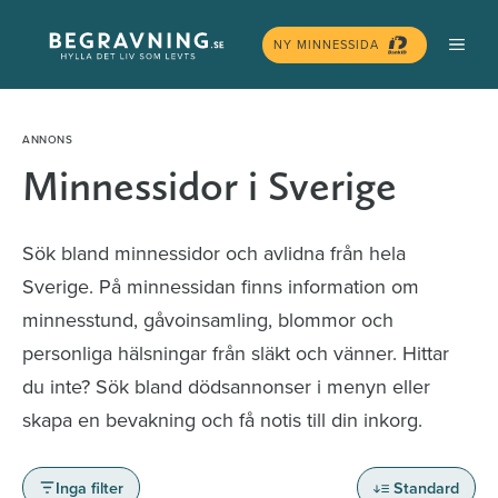
Hoppa
MEN
till
NY MINNESSIDA
innehåll
Minnessidor i Sverige
Sök bland minnessidor och avlidna från hela
Sverige. På minnessidan finns information om
minnesstund, gåvoinsamling, blommor och
personliga hälsningar från släkt och vänner. Hittar
du inte? Sök bland dödsannonser i menyn eller
skapa en bevakning och få notis till din inkorg.
Inga filter
Standard