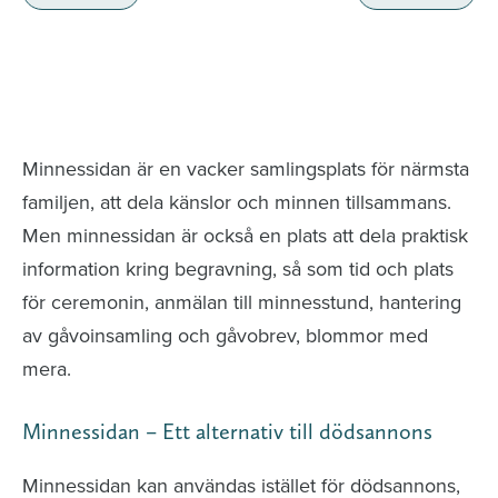
Minnessidor från hela Sverige – Sök bland
avlidna och Hylla det liv som levts
Minnessidan är en vacker samlingsplats för närmsta
familjen, att dela känslor och minnen tillsammans.
Men minnessidan är också en plats att dela praktisk
information kring begravning, så som tid och plats
för ceremonin, anmälan till minnesstund, hantering
av gåvoinsamling och gåvobrev, blommor med
mera.
Minnessidan – Ett alternativ till dödsannons
Minnessidan kan användas istället för dödsannons,