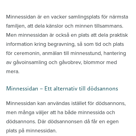
avlidna och Hylla det liv som levts
Minnessidan är en vacker samlingsplats för närmsta
familjen, att dela känslor och minnen tillsammans.
Men minnessidan är också en plats att dela praktisk
information kring begravning, så som tid och plats
för ceremonin, anmälan till minnesstund, hantering
av gåvoinsamling och gåvobrev, blommor med
mera.
Minnessidan – Ett alternativ till dödsannons
Minnessidan kan användas istället för dödsannons,
men många väljer att ha både minnessida och
dödsannons. Där dödsannonsen då får en egen
plats på minnessidan.