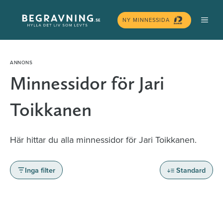
Hoppa
MEN
till
NY MINNESSIDA
innehåll
Minnessidor för Jari
Toikkanen
Här hittar du alla minnessidor för Jari Toikkanen.
Inga filter
Standard
Minnessidor från hela Sverige – Sök bland