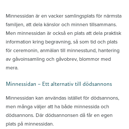
avlidna och Hylla det liv som levts
Minnessidan är en vacker samlingsplats för närmsta
familjen, att dela känslor och minnen tillsammans.
Men minnessidan är också en plats att dela praktisk
information kring begravning, så som tid och plats
för ceremonin, anmälan till minnesstund, hantering
av gåvoinsamling och gåvobrev, blommor med
mera.
Minnessidan – Ett alternativ till dödsannons
Minnessidan kan användas istället för dödsannons,
men många väljer att ha både minnessida och
dödsannons. Där dödsannonsen då får en egen
plats på minnessidan.