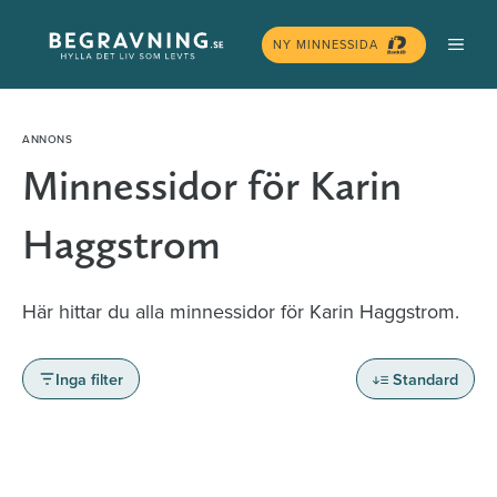
Hoppa
MEN
till
NY MINNESSIDA
innehåll
Minnessidor för Karin
Haggstrom
Här hittar du alla minnessidor för Karin Haggstrom.
Inga filter
Standard
Minnessidor från hela Sverige – Sök bland