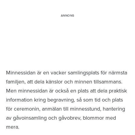
Minnessidor från hela Sverige – Sök bland
avlidna och Hylla det liv som levts
Minnessidan är en vacker samlingsplats för närmsta
familjen, att dela känslor och minnen tillsammans.
Men minnessidan är också en plats att dela praktisk
information kring begravning, så som tid och plats
för ceremonin, anmälan till minnesstund, hantering
av gåvoinsamling och gåvobrev, blommor med
mera.