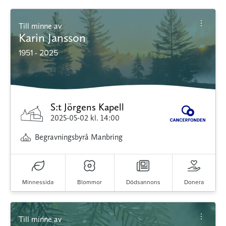
Till minne av
Karin Jansson
1951 - 2025
S:t Jörgens Kapell
2025-05-02
kl. 14:00
Begravningsbyrå Manbring
Minnessida
Blommor
Dödsannons
Donera
Till minne av