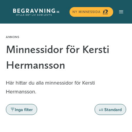
Hoppa
MEN
till
NY MINNESSIDA
innehåll
Minnessidor för Kersti
Hermansson
Här hittar du alla minnessidor för Kersti
Hermansson.
Inga filter
Standard