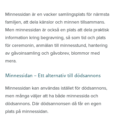
avlidna och Hylla det liv som levts
Minnessidan är en vacker samlingsplats för närmsta
familjen, att dela känslor och minnen tillsammans.
Men minnessidan är också en plats att dela praktisk
information kring begravning, så som tid och plats
för ceremonin, anmälan till minnesstund, hantering
av gåvoinsamling och gåvobrev, blommor med
mera.
Minnessidan – Ett alternativ till dödsannons
Minnessidan kan användas istället för dödsannons,
men många väljer att ha både minnessida och
dödsannons. Där dödsannonsen då får en egen
plats på minnessidan.