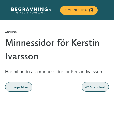
Hoppa
MEN
till
NY MINNESSIDA
innehåll
Minnessidor för Kerstin
Ivarsson
Här hittar du alla minnessidor för Kerstin Ivarsson.
Inga filter
Standard
Minnessidor från hela Sverige – Sök bland