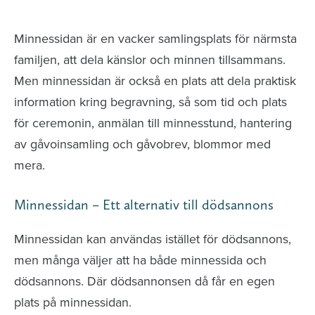
avlidna och Hylla det liv som levts
Minnessidan är en vacker samlingsplats för närmsta
familjen, att dela känslor och minnen tillsammans.
Men minnessidan är också en plats att dela praktisk
information kring begravning, så som tid och plats
för ceremonin, anmälan till minnesstund, hantering
av gåvoinsamling och gåvobrev, blommor med
mera.
Minnessidan – Ett alternativ till dödsannons
Minnessidan kan användas istället för dödsannons,
men många väljer att ha både minnessida och
dödsannons. Där dödsannonsen då får en egen
plats på minnessidan.