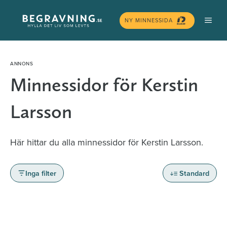
Hoppa
MEN
till
NY MINNESSIDA
innehåll
Minnessidor för Kerstin
Larsson
Här hittar du alla minnessidor för Kerstin Larsson.
Inga filter
Standard
Minnessidor från hela Sverige – Sök bland