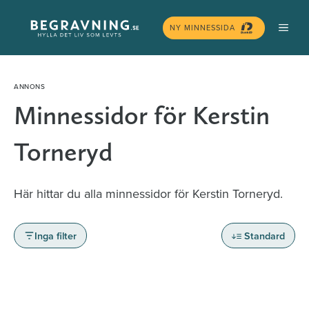
Hoppa
MEN
till
NY MINNESSIDA
innehåll
Minnessidor för Kerstin
Torneryd
Här hittar du alla minnessidor för Kerstin Torneryd.
Inga filter
Standard
Minnessidor från hela Sverige – Sök bland