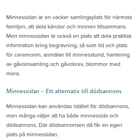
avlidna och Hylla det liv som levts
Minnessidan är en vacker samlingsplats för närmsta
familjen, att dela känslor och minnen tillsammans.
Men minnessidan är också en plats att dela praktisk
information kring begravning, så som tid och plats
för ceremonin, anmälan till minnesstund, hantering
av gåvoinsamling och gåvobrev, blommor med
mera.
Minnessidan – Ett alternativ till dödsannons
Minnessidan kan användas istället för dödsannons,
men många väljer att ha både minnessida och
dödsannons. Där dödsannonsen då får en egen
plats på minnessidan.