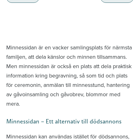
Minnessidor från hela Sverige – Sök bland
avlidna och Hylla det liv som levts
Minnessidan är en vacker samlingsplats för närmsta
familjen, att dela känslor och minnen tillsammans.
Men minnessidan är också en plats att dela praktisk
information kring begravning, så som tid och plats
för ceremonin, anmälan till minnesstund, hantering
av gåvoinsamling och gåvobrev, blommor med
mera.
Minnessidan – Ett alternativ till dödsannons
Minnessidan kan användas istället för dödsannons,