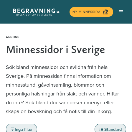
Hoppa
MEN
till
NY MINNESSIDA
innehåll
Minnessidor i Sverige
Sök bland minnessidor och avlidna från hela
Sverige. På minnessidan finns information om
minnesstund, gåvoinsamling, blommor och
personliga hälsningar från släkt och vänner. Hittar
du inte? Sök bland dödsannonser i menyn eller
skapa en bevakning och få notis till din inkorg.
Inga filter
Standard