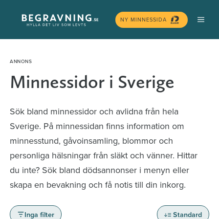
Hoppa
MEN
till
NY MINNESSIDA
innehåll
Minnessidor i Sverige
Sök bland minnessidor och avlidna från hela
Sverige. På minnessidan finns information om
minnesstund, gåvoinsamling, blommor och
personliga hälsningar från släkt och vänner. Hittar
du inte? Sök bland dödsannonser i menyn eller
skapa en bevakning och få notis till din inkorg.
Inga filter
Standard