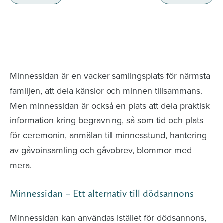
Minnessidor från hela Sverige – Sök bland
avlidna och Hylla det liv som levts
Minnessidan är en vacker samlingsplats för närmsta
familjen, att dela känslor och minnen tillsammans.
Men minnessidan är också en plats att dela praktisk
information kring begravning, så som tid och plats
för ceremonin, anmälan till minnesstund, hantering
av gåvoinsamling och gåvobrev, blommor med
mera.
Minnessidan – Ett alternativ till dödsannons
Minnessidan kan användas istället för dödsannons,