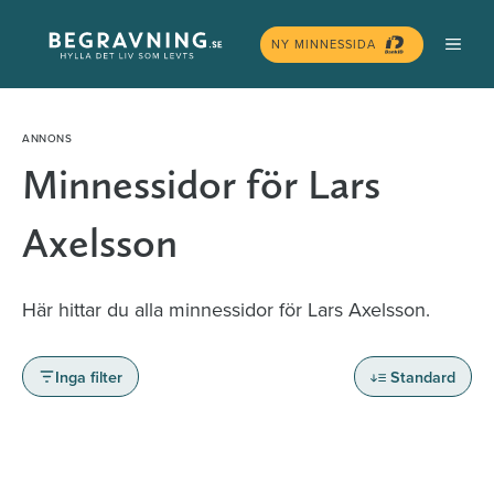
Hoppa
MEN
till
NY MINNESSIDA
innehåll
Minnessidor för Lars
Axelsson
Här hittar du alla minnessidor för Lars Axelsson.
Inga filter
Standard
Minnessidor från hela Sverige – Sök bland