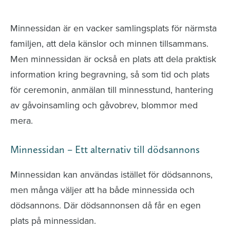
avlidna och Hylla det liv som levts
Minnessidan är en vacker samlingsplats för närmsta
familjen, att dela känslor och minnen tillsammans.
Men minnessidan är också en plats att dela praktisk
information kring begravning, så som tid och plats
för ceremonin, anmälan till minnesstund, hantering
av gåvoinsamling och gåvobrev, blommor med
mera.
Minnessidan – Ett alternativ till dödsannons
Minnessidan kan användas istället för dödsannons,
men många väljer att ha både minnessida och
dödsannons. Där dödsannonsen då får en egen
plats på minnessidan.