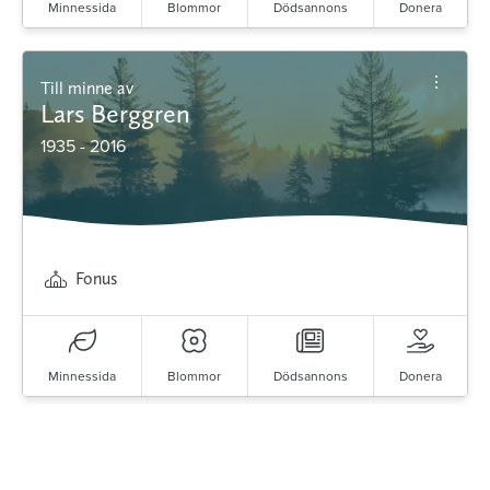
Minnessida
Blommor
Dödsannons
Donera
Till minne av
Lars Berggren
1935 - 2016
Fonus
Minnessida
Blommor
Dödsannons
Donera
Minnessidor från hela Sverige – Sök bland
avlidna och Hylla det liv som levts