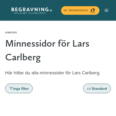
Hoppa
MEN
till
NY MINNESSIDA
innehåll
Minnessidor för Lars
Carlberg
Här hittar du alla minnessidor för Lars Carlberg.
Inga filter
Standard
Minnessidor från hela Sverige – Sök bland