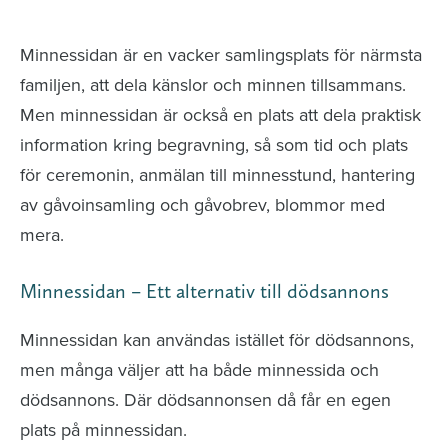
avlidna och Hylla det liv som levts
Minnessidan är en vacker samlingsplats för närmsta
familjen, att dela känslor och minnen tillsammans.
Men minnessidan är också en plats att dela praktisk
information kring begravning, så som tid och plats
för ceremonin, anmälan till minnesstund, hantering
av gåvoinsamling och gåvobrev, blommor med
mera.
Minnessidan – Ett alternativ till dödsannons
Minnessidan kan användas istället för dödsannons,
men många väljer att ha både minnessida och
dödsannons. Där dödsannonsen då får en egen
plats på minnessidan.