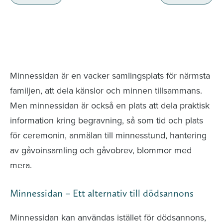
Minnessidor från hela Sverige – Sök bland
avlidna och Hylla det liv som levts
Minnessidan är en vacker samlingsplats för närmsta
familjen, att dela känslor och minnen tillsammans.
Men minnessidan är också en plats att dela praktisk
information kring begravning, så som tid och plats
för ceremonin, anmälan till minnesstund, hantering
av gåvoinsamling och gåvobrev, blommor med
mera.
Minnessidan – Ett alternativ till dödsannons
Minnessidan kan användas istället för dödsannons,