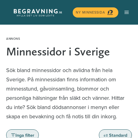
Hoppa
MEN
till
NY MINNESSIDA
innehåll
Minnessidor i Sverige
Sök bland minnessidor och avlidna från hela
Sverige. På minnessidan finns information om
minnesstund, gåvoinsamling, blommor och
personliga hälsningar från släkt och vänner. Hittar
du inte? Sök bland dödsannonser i menyn eller
skapa en bevakning och få notis till din inkorg.
Inga filter
Standard