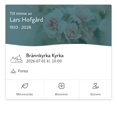
Till minne av
Lars Hofgård
1933 - 2026
Brännkyrka Kyrka
2026-07-01
kl. 10:00
Fonus
Minnessida
Blommor
Donera
Minnessidor från hela Sverige – Sök bland