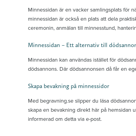
Minnessidan är en vacker samlingsplats för n
minnessidan är också en plats att dela praktis
ceremonin, anmälan till minnesstund, hante
Minnessidan – Ett alternativ till dödsanno
Minnessidan kan användas istället för dödsa
dödsannons. Där dödsannonsen då får en ege
Skapa bevakning på minnessidor
Med begravning.se slipper du läsa dödsannonse
skapa en bevakning direkt här på hemsidan uti
informerad om detta via e-post.