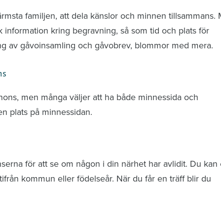
ärmsta familjen, att dela känslor och minnen tillsammans.
k information kring begravning, så som tid och plats för
ring av gåvoinsamling och gåvobrev, blommor med mera.
ns
nnons, men många väljer att ha både minnessida och
n plats på minnessidan.
rna för att se om någon i din närhet har avlidit. Du kan 
från kommun eller födelseår. När du får en träff blir du