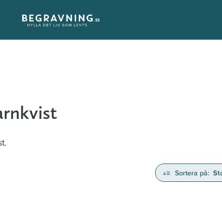
arnkvist
t.
Sortera på:
St
nd avlidna och Hylla det liv som levts