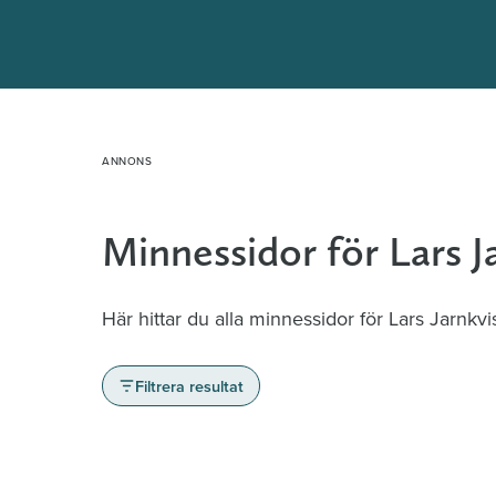
Hoppa
till
innehåll
Minnessidor för Lars J
Här hittar du alla minnessidor för Lars Jarnkvis
Filtrera resultat
Minnessidor från hela Sverige – Sök bla