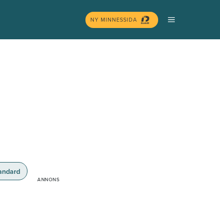
MENY
NY MINNESSIDA
andard