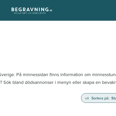
 Sverige. På minnessidan finns information om minnesstu
te? Sök bland dödsannonser i menyn eller skapa en bevaknin
Sortera på:
St