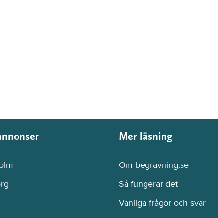
annonser
Mer läsning
olm
Om begravning.se
rg
Så fungerar det
Vanliga frågor och svar