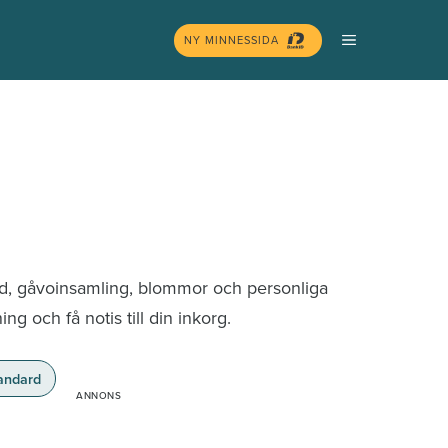
MENY
NY MINNESSIDA
nd, gåvoinsamling, blommor och personliga
g och få notis till din inkorg.
andard