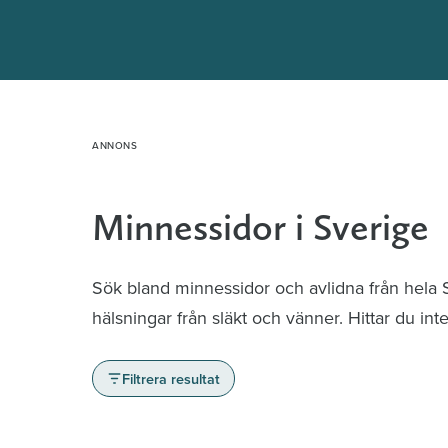
Hoppa
till
innehåll
Minnessidor i Sverige
Sök bland minnessidor och avlidna från hela
hälsningar från släkt och vänner. Hittar du in
Filtrera resultat