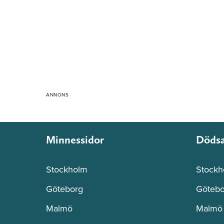
Minnessidor
Döds
Stockholm
Stockh
Göteborg
Götebo
Malmö
Malmö