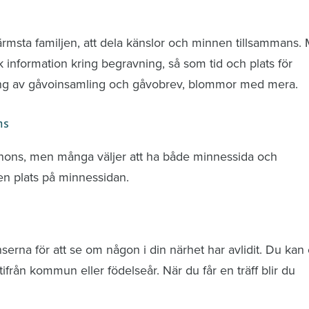
nd avlidna och Hylla det liv som levts
ärmsta familjen, att dela känslor och minnen tillsammans.
k information kring begravning, så som tid och plats för
ring av gåvoinsamling och gåvobrev, blommor med mera.
ns
nnons, men många väljer att ha både minnessida och
n plats på minnessidan.
rna för att se om någon i din närhet har avlidit. Du kan 
från kommun eller födelseår. När du får en träff blir du