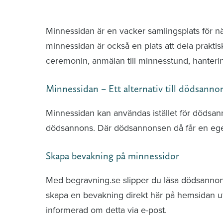
Minnessidor från hela Sverige – Sök bla
Minnessidan är en vacker samlingsplats för n
minnessidan är också en plats att dela praktis
ceremonin, anmälan till minnesstund, hante
Minnessidan – Ett alternativ till dödsanno
Minnessidan kan användas istället för dödsa
dödsannons. Där dödsannonsen då får en ege
Skapa bevakning på minnessidor
Med begravning.se slipper du läsa dödsannonse
skapa en bevakning direkt här på hemsidan uti
informerad om detta via e-post.