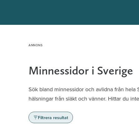
Hoppa
till
innehåll
Minnessidor i Sverige
Sök bland minnessidor och avlidna från hela
hälsningar från släkt och vänner. Hittar du in
Filtrera resultat