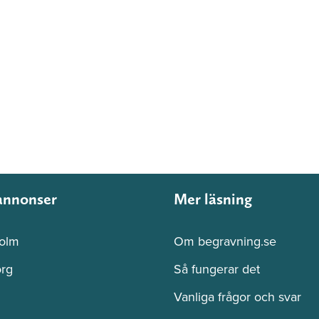
annonser
Mer läsning
olm
Om begravning.se
rg
Så fungerar det
Vanliga frågor och svar