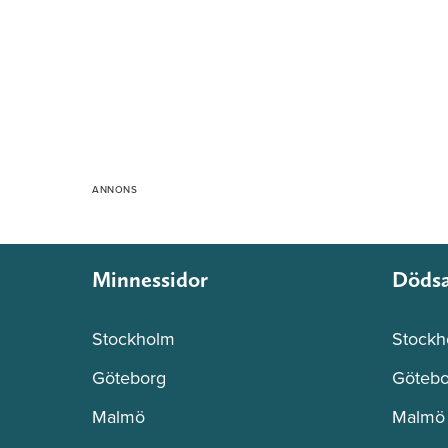
Minnessidor
Döds
Stockholm
Stockh
Göteborg
Götebo
Malmö
Malmö