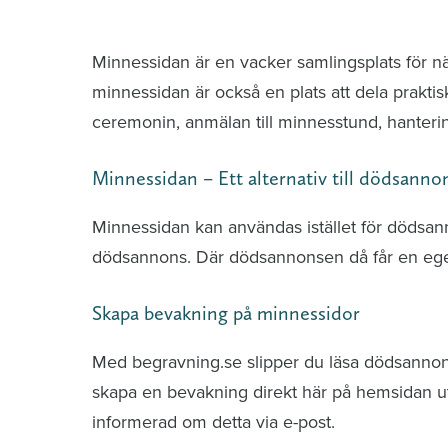
Minnessidor från hela Sverige – Sök bla
Minnessidan är en vacker samlingsplats för n
minnessidan är också en plats att dela praktis
ceremonin, anmälan till minnesstund, hante
Minnessidan – Ett alternativ till dödsanno
Minnessidan kan användas istället för dödsa
dödsannons. Där dödsannonsen då får en ege
Skapa bevakning på minnessidor
Med begravning.se slipper du läsa dödsannonse
skapa en bevakning direkt här på hemsidan uti
informerad om detta via e-post.