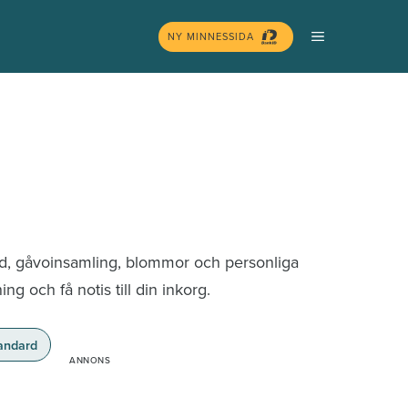
MENY
NY MINNESSIDA
nd, gåvoinsamling, blommor och personliga
g och få notis till din inkorg.
andard