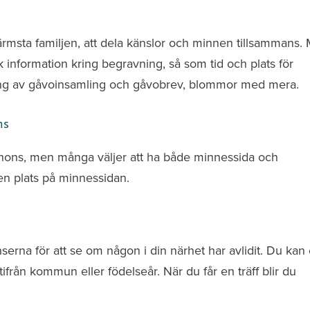
nd avlidna och Hylla det liv som levts
ärmsta familjen, att dela känslor och minnen tillsammans.
k information kring begravning, så som tid och plats för
ring av gåvoinsamling och gåvobrev, blommor med mera.
ns
nnons, men många väljer att ha både minnessida och
n plats på minnessidan.
rna för att se om någon i din närhet har avlidit. Du kan 
från kommun eller födelseår. När du får en träff blir du