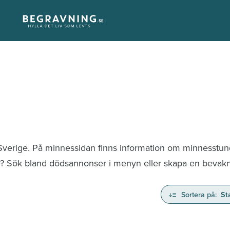
 Sverige. På minnessidan finns information om minnesstu
te? Sök bland dödsannonser i menyn eller skapa en bevaknin
Sortera på:
St