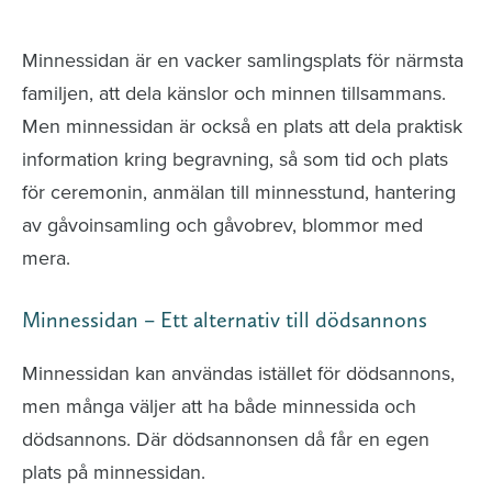
avlidna och Hylla det liv som levts
Minnessidan är en vacker samlingsplats för närmsta
familjen, att dela känslor och minnen tillsammans.
Men minnessidan är också en plats att dela praktisk
information kring begravning, så som tid och plats
för ceremonin, anmälan till minnesstund, hantering
av gåvoinsamling och gåvobrev, blommor med
mera.
Minnessidan – Ett alternativ till dödsannons
Minnessidan kan användas istället för dödsannons,
men många väljer att ha både minnessida och
dödsannons. Där dödsannonsen då får en egen
plats på minnessidan.