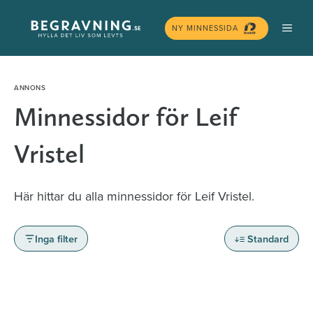
Hoppa
MEN
till
NY MINNESSIDA
innehåll
Minnessidor för Leif
Vristel
Här hittar du alla minnessidor för Leif Vristel.
Inga filter
Standard
Minnessidor från hela Sverige – Sök bland