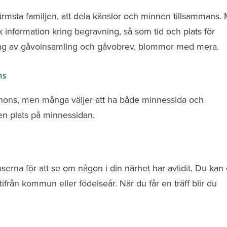
ärmsta familjen, att dela känslor och minnen tillsammans.
k information kring begravning, så som tid och plats för
ring av gåvoinsamling och gåvobrev, blommor med mera.
ns
nnons, men många väljer att ha både minnessida och
n plats på minnessidan.
rna för att se om någon i din närhet har avlidit. Du kan 
från kommun eller födelseår. När du får en träff blir du