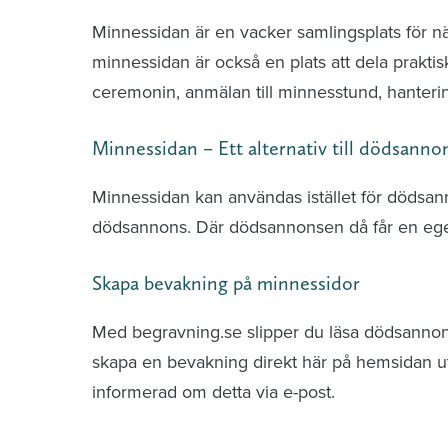
Minnessidan är en vacker samlingsplats för n
minnessidan är också en plats att dela praktis
ceremonin, anmälan till minnesstund, hante
Minnessidan – Ett alternativ till dödsanno
Minnessidan kan användas istället för dödsa
dödsannons. Där dödsannonsen då får en ege
Skapa bevakning på minnessidor
Med begravning.se slipper du läsa dödsannonse
skapa en bevakning direkt här på hemsidan uti
informerad om detta via e-post.