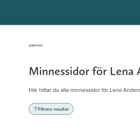
Hoppa
till
innehåll
Minnessidor för Lena
Här hittar du alla minnessidor för Lena Ander
Filtrera resultat
Minnessidor från hela Sverige – Sök bla