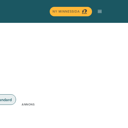
MENY
NY MINNESSIDA
andard