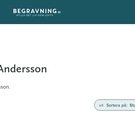
 Andersson
sson.
Sortera på:
St
nd avlidna och Hylla det liv som levts