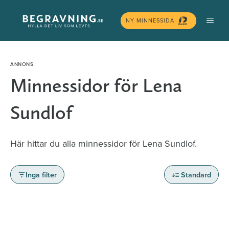
Hoppa
MEN
till
NY MINNESSIDA
innehåll
Minnessidor för Lena
Sundlof
Här hittar du alla minnessidor för Lena Sundlof.
Inga filter
Standard
Minnessidor från hela Sverige – Sök bland