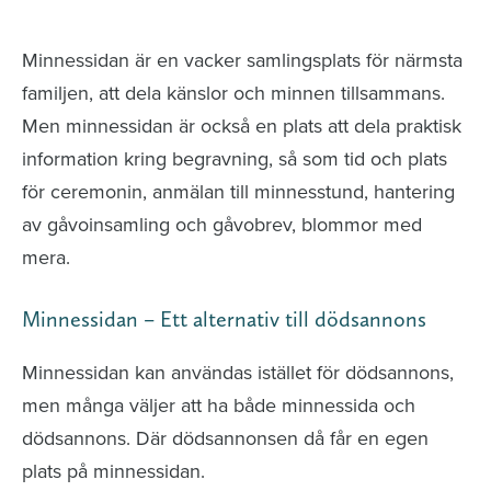
avlidna och Hylla det liv som levts
Minnessidan är en vacker samlingsplats för närmsta
familjen, att dela känslor och minnen tillsammans.
Men minnessidan är också en plats att dela praktisk
information kring begravning, så som tid och plats
för ceremonin, anmälan till minnesstund, hantering
av gåvoinsamling och gåvobrev, blommor med
mera.
Minnessidan – Ett alternativ till dödsannons
Minnessidan kan användas istället för dödsannons,
men många väljer att ha både minnessida och
dödsannons. Där dödsannonsen då får en egen
plats på minnessidan.