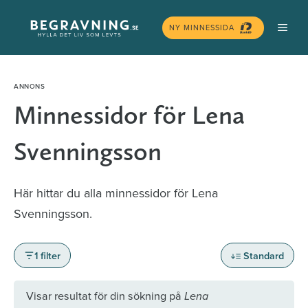
Hoppa
MEN
till
NY MINNESSIDA
innehåll
Minnessidor för Lena
Svenningsson
Här hittar du alla minnessidor för Lena
Svenningsson.
1 filter
Standard
Visar resultat för din sökning på
Lena