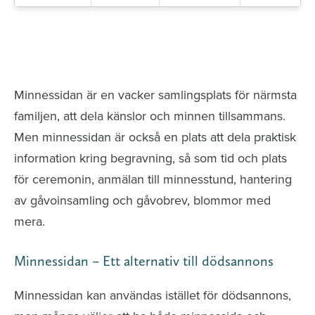
Minnessidor från hela Sverige – Sök bland
avlidna och Hylla det liv som levts
Minnessidan är en vacker samlingsplats för närmsta
familjen, att dela känslor och minnen tillsammans.
Men minnessidan är också en plats att dela praktisk
information kring begravning, så som tid och plats
för ceremonin, anmälan till minnesstund, hantering
av gåvoinsamling och gåvobrev, blommor med
mera.
Minnessidan – Ett alternativ till dödsannons
Minnessidan kan användas istället för dödsannons,