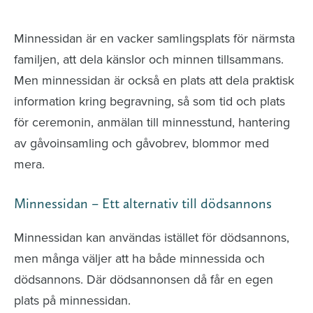
avlidna och Hylla det liv som levts
Minnessidan är en vacker samlingsplats för närmsta
familjen, att dela känslor och minnen tillsammans.
Men minnessidan är också en plats att dela praktisk
information kring begravning, så som tid och plats
för ceremonin, anmälan till minnesstund, hantering
av gåvoinsamling och gåvobrev, blommor med
mera.
Minnessidan – Ett alternativ till dödsannons
Minnessidan kan användas istället för dödsannons,
men många väljer att ha både minnessida och
dödsannons. Där dödsannonsen då får en egen
plats på minnessidan.