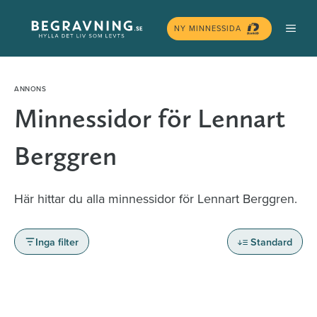
Hoppa
MEN
till
NY MINNESSIDA
innehåll
Minnessidor för Lennart
Berggren
Här hittar du alla minnessidor för Lennart Berggren.
Inga filter
Standard
Minnessidor från hela Sverige – Sök bland