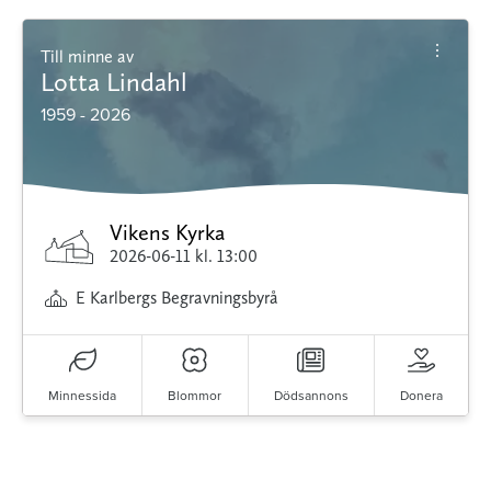
Till minne av
Lotta Lindahl
1959 - 2026
Vikens Kyrka
2026-06-11
kl. 13:00
E Karlbergs Begravningsbyrå
Minnessida
Blommor
Dödsannons
Donera
Minnessidor från hela Sverige – Sök bland