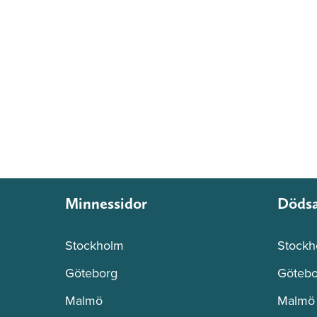
Minnessidor
Döds
Stockholm
Stockh
Göteborg
Götebo
Malmö
Malmö