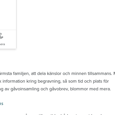
era
nd avlidna och Hylla det liv som levts
ärmsta familjen, att dela känslor och minnen tillsammans.
k information kring begravning, så som tid och plats för
ring av gåvoinsamling och gåvobrev, blommor med mera.
ns