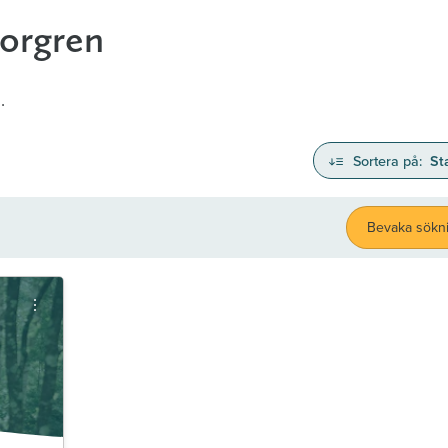
Norgren
.
Sortera på:
St
Bevaka sökn