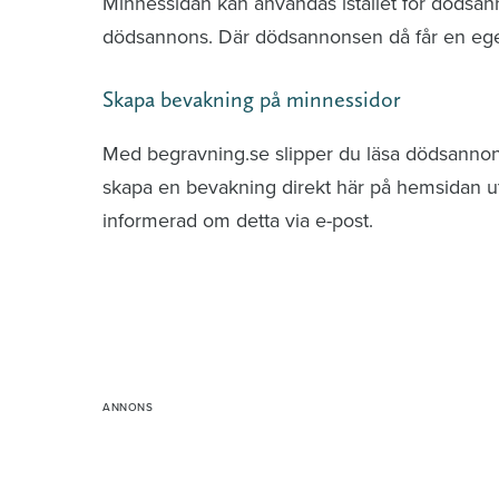
Minnessidan kan användas istället för dödsa
dödsannons. Där dödsannonsen då får en ege
Skapa bevakning på minnessidor
Med begravning.se slipper du läsa dödsannonse
skapa en bevakning direkt här på hemsidan uti
informerad om detta via e-post.