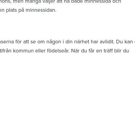
nnons, men många väljer att ha både minnessida och
n plats på minnessidan.
rna för att se om någon i din närhet har avlidit. Du kan 
från kommun eller födelseår. När du får en träff blir du