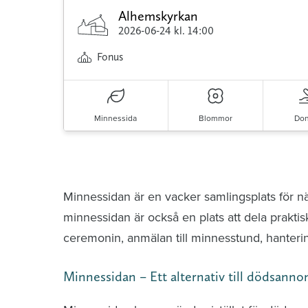
Alhemskyrkan
2026-06-24
kl. 14:00
Fonus
Minnessida
Blommor
Don
Minnessidor från hela Sverige – Sök bla
Minnessidan är en vacker samlingsplats för n
minnessidan är också en plats att dela praktis
ceremonin, anmälan till minnesstund, hante
Minnessidan – Ett alternativ till dödsanno