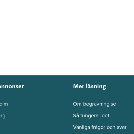
annonser
Mer läsning
olm
Om begravning.se
rg
Så fungerar det
Vanliga frågor och svar