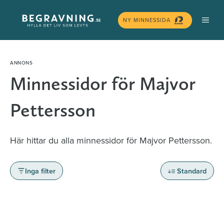
Hoppa
MEN
till
NY MINNESSIDA
innehåll
Minnessidor för Majvor
Pettersson
Här hittar du alla minnessidor för Majvor Pettersson.
Inga filter
Standard
Minnessidor från hela Sverige – Sök bland