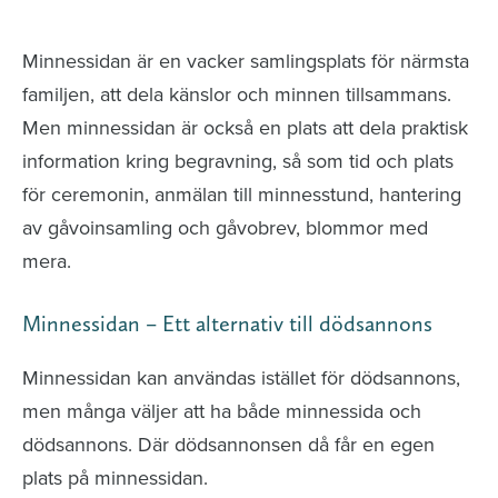
avlidna och Hylla det liv som levts
Minnessidan är en vacker samlingsplats för närmsta
familjen, att dela känslor och minnen tillsammans.
Men minnessidan är också en plats att dela praktisk
information kring begravning, så som tid och plats
för ceremonin, anmälan till minnesstund, hantering
av gåvoinsamling och gåvobrev, blommor med
mera.
Minnessidan – Ett alternativ till dödsannons
Minnessidan kan användas istället för dödsannons,
men många väljer att ha både minnessida och
dödsannons. Där dödsannonsen då får en egen
plats på minnessidan.