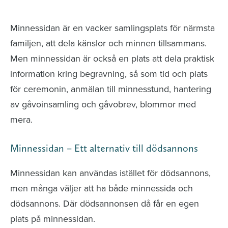
avlidna och Hylla det liv som levts
Minnessidan är en vacker samlingsplats för närmsta
familjen, att dela känslor och minnen tillsammans.
Men minnessidan är också en plats att dela praktisk
information kring begravning, så som tid och plats
för ceremonin, anmälan till minnesstund, hantering
av gåvoinsamling och gåvobrev, blommor med
mera.
Minnessidan – Ett alternativ till dödsannons
Minnessidan kan användas istället för dödsannons,
men många väljer att ha både minnessida och
dödsannons. Där dödsannonsen då får en egen
plats på minnessidan.