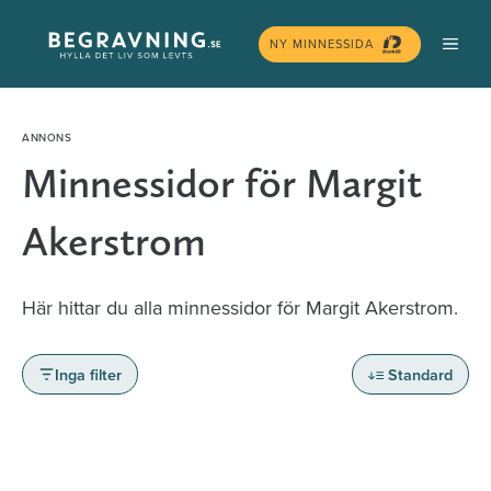
Hoppa
MEN
till
NY MINNESSIDA
innehåll
Minnessidor för Margit
Akerstrom
Här hittar du alla minnessidor för Margit Akerstrom.
Inga filter
Standard
Minnessidor från hela Sverige – Sök bland