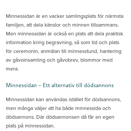
avlidna och Hylla det liv som levts
Minnessidan är en vacker samlingsplats för närmsta
familjen, att dela känslor och minnen tillsammans.
Men minnessidan är också en plats att dela praktisk
information kring begravning, så som tid och plats
för ceremonin, anmälan till minnesstund, hantering
av gåvoinsamling och gåvobrev, blommor med
mera.
Minnessidan – Ett alternativ till dödsannons
Minnessidan kan användas istället för dödsannons,
men många väljer att ha både minnessida och
dödsannons. Där dödsannonsen då får en egen
plats på minnessidan.