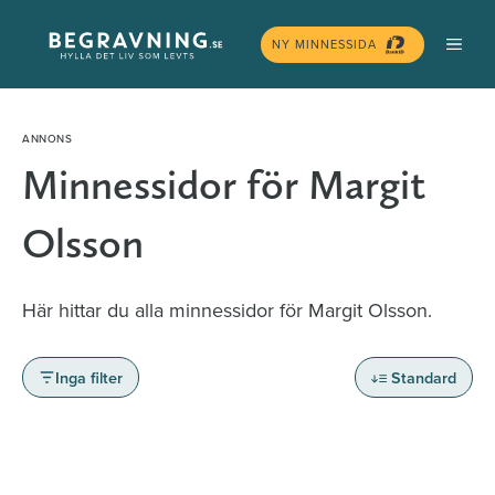
Hoppa
MEN
till
NY MINNESSIDA
innehåll
Minnessidor för Margit
Olsson
Här hittar du alla minnessidor för Margit Olsson.
Inga filter
Standard
Minnessidor från hela Sverige – Sök bland