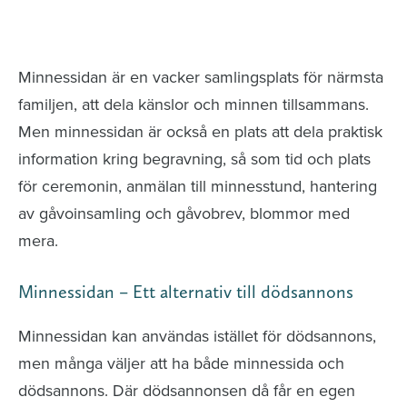
Minnessidor från hela Sverige – Sök bland
avlidna och Hylla det liv som levts
Minnessidan är en vacker samlingsplats för närmsta
familjen, att dela känslor och minnen tillsammans.
Men minnessidan är också en plats att dela praktisk
information kring begravning, så som tid och plats
för ceremonin, anmälan till minnesstund, hantering
av gåvoinsamling och gåvobrev, blommor med
mera.
Minnessidan – Ett alternativ till dödsannons
Minnessidan kan användas istället för dödsannons,
men många väljer att ha både minnessida och
dödsannons. Där dödsannonsen då får en egen