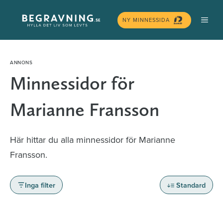
Hoppa
MEN
till
NY MINNESSIDA
innehåll
Minnessidor för
Marianne Fransson
Här hittar du alla minnessidor för Marianne
Fransson.
Inga filter
Standard