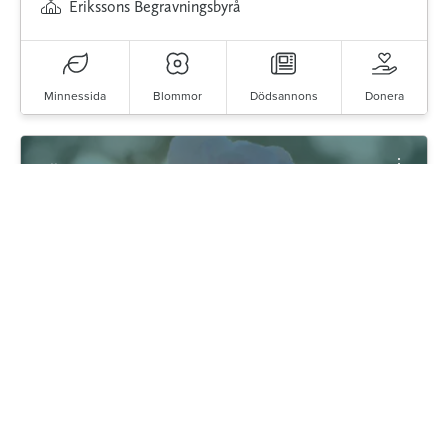
Erikssons Begravningsbyrå
Minnessida
Blommor
Dödsannons
Donera
Till minne av
Märta Persson
1926 - 2016
Arvika
Arvika Begravningsbyrå