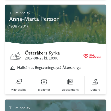
Till minne av
Anna-Märta Persson
1938 - 2017
Österåkers Kyrka
2017-08-25
kl. 10:00
Hallsénius Begravningsbyrå Åkersberga
Minnessida
Blommor
Dödsannons
Donera
Till minne av