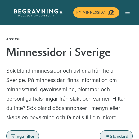
Hoppa
MEN
till
NY MINNESSIDA
innehåll
Minnessidor i Sverige
Sök bland minnessidor och avlidna från hela
Sverige. På minnessidan finns information om
minnesstund, gåvoinsamling, blommor och
personliga hälsningar från släkt och vänner. Hittar
du inte? Sök bland dödsannonser i menyn eller
skapa en bevakning och få notis till din inkorg.
Inga filter
Standard