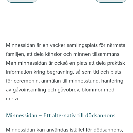
Minnessidor från hela Sverige – Sök bland
avlidna och Hylla det liv som levts
Minnessidan är en vacker samlingsplats för närmsta
familjen, att dela känslor och minnen tillsammans.
Men minnessidan är också en plats att dela praktisk
information kring begravning, så som tid och plats
för ceremonin, anmälan till minnesstund, hantering
av gåvoinsamling och gåvobrev, blommor med
mera.
Minnessidan – Ett alternativ till dödsannons
Minnessidan kan användas istället för dödsannons,